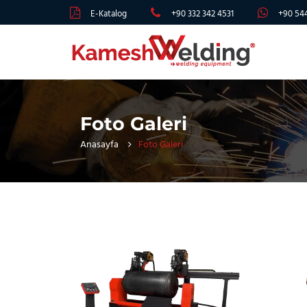
E-Katalog
+90 332 342 4531
+90 54
Foto Galeri
Anasayfa
Foto Galeri