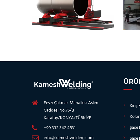
ÜRÜ
Fevzi Çakmak Mahallesi Aslım
Kiriş
Caddesi No:76/B
Kolon
Karatay/KONYA/TÜRKİYE
Şase 
+90 332 342 4531
info@kameshwelding.com
Şase 